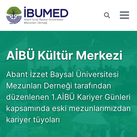
Skip
Skip
Skip
to
to
to
Toggle
Tog
search
primary
content
footer
men
navigation
AİBÜ Kültür Merkezi
Abant İzzet Baysal Üniversitesi
Mezunları Derneği tarafından
düzenlenen 1.AİBÜ Kariyer Günleri
kapsamında eski mezunlarımızdan
kariyer tüyoları