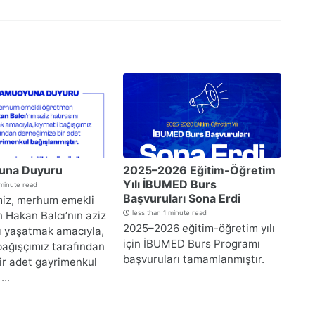
una Duyuru
2025–2026 Eğitim-Öğretim
Yılı İBUMED Burs
 minute read
Başvuruları Sona Erdi
iz, merhum emekli
 Hakan Balcı’nın aziz
less than 1 minute read
2025–2026 eğitim-öğretim yılı
nı yaşatmak amacıyla,
için İBUMED Burs Programı
bağışçımız tarafından
başvuruları tamamlanmıştır.
ir adet gayrimenkul
...