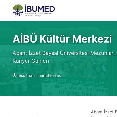
Skip
Skip
Skip
to
to
to
primary
content
footer
navigation
AİBÜ Kültür Merkezi
Abant İzzet Baysal Üniversitesi Mezunları
Kariyer Günleri
less than 1 minute read
Abant İzzet 