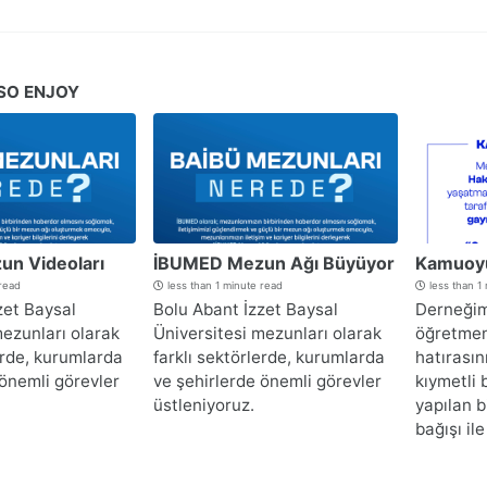
SO ENJOY
n Videoları
İBUMED Mezun Ağı Büyüyor
Kamuoy
 read
less than 1 minute read
less than 1
zet Baysal
Bolu Abant İzzet Baysal
Derneğim
mezunları olarak
Üniversitesi mezunları olarak
öğretmen
erde, kurumlarda
farklı sektörlerde, kurumlarda
hatırası
 önemli görevler
ve şehirlerde önemli görevler
kıymetli 
üstleniyoruz.
yapılan b
bağışı ile 