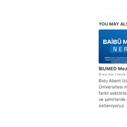
YOU MAY AL
İBUMED Mezu
less than 1 minute
Bolu Abant İz
Üniversitesi 
farklı sektörl
ve şehirlerde
üstleniyoruz.