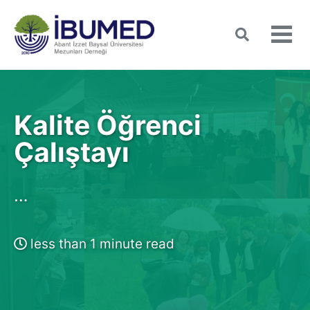
Skip
Skip
Skip
to
to
to
Toggle
Tog
search
primary
content
footer
men
navigation
Kalite Öğrenci
Çalıştayı
…
less than 1 minute read