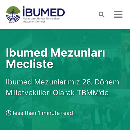
Skip
Skip
Skip
to
to
to
Toggle
Tog
search
primary
content
footer
men
navigation
Ibumed Mezunları
Mecliste
Ibumed Mezunlarımız 28. Dönem
Milletvekilleri Olarak TBMM’de
less than 1 minute read