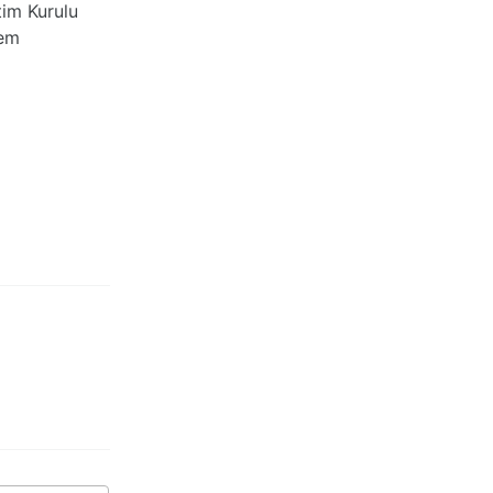
tim Kurulu
nem