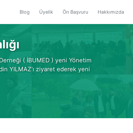
Blog
Üyelik
Ön Başvuru
Hakkımızda
lığı
 Derneği ( İBUMED ) yeni Yönetim
din YILMAZ’ı ziyaret ederek yeni