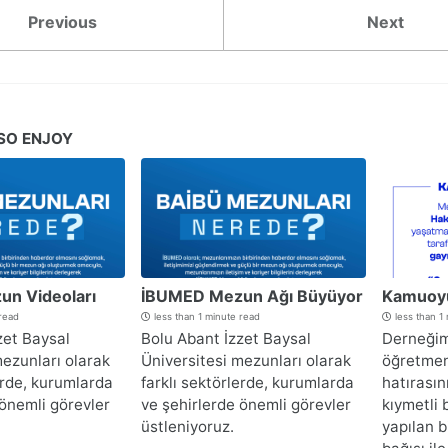
Previous
Next
SO ENJOY
n Videoları
İBUMED Mezun Ağı Büyüyor
Kamuoy
 read
less than 1 minute read
less than 1
zet Baysal
Bolu Abant İzzet Baysal
Derneğim
mezunları olarak
Üniversitesi mezunları olarak
öğretmen
erde, kurumlarda
farklı sektörlerde, kurumlarda
hatırası
 önemli görevler
ve şehirlerde önemli görevler
kıymetli 
üstleniyoruz.
yapılan b