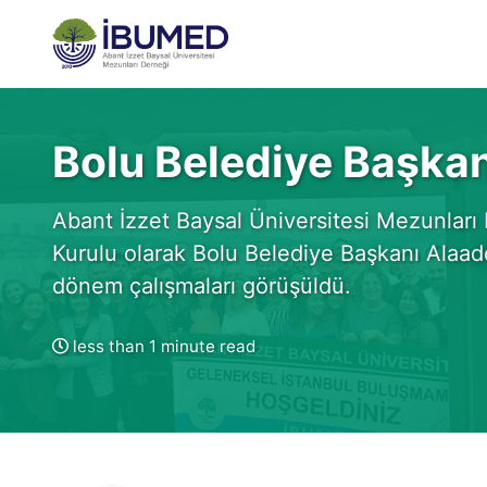
Skip
Skip
Skip
to
to
to
primary
content
footer
navigation
Bolu Belediye Başkan
Abant İzzet Baysal Üniversitesi Mezunları
Kurulu olarak Bolu Belediye Başkanı Alaad
dönem çalışmaları görüşüldü.
less than 1 minute read