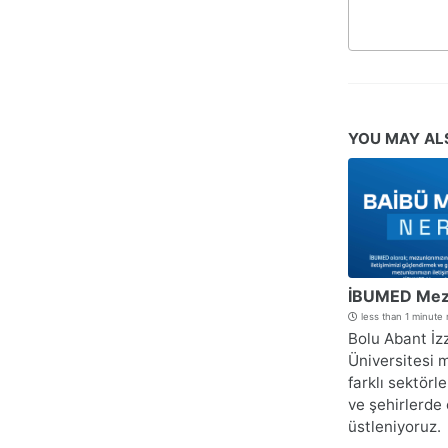
YOU MAY AL
İBUMED Mezu
less than 1 minute
Bolu Abant İz
Üniversitesi 
farklı sektörl
ve şehirlerde
üstleniyoruz.