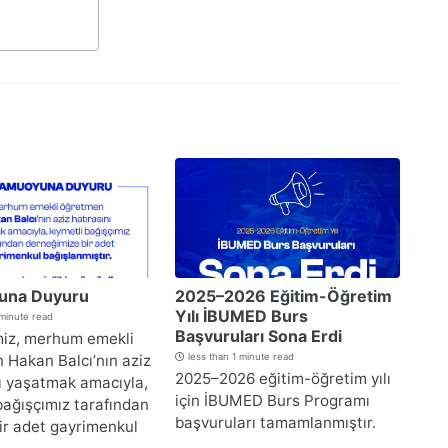
una Duyuru
2025–2026 Eğitim-Öğretim
Yılı İBUMED Burs
 minute read
Başvuruları Sona Erdi
iz, merhum emekli
 Hakan Balcı’nın aziz
less than 1 minute read
2025–2026 eğitim-öğretim yılı
nı yaşatmak amacıyla,
için İBUMED Burs Programı
bağışçımız tarafından
başvuruları tamamlanmıştır.
ir adet gayrimenkul